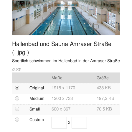
Vorstand
Logos
Bilder
Strom Erzeugung
Hallenbad und Sauna Amraser Straße
(. jpg )
Strom Netz
Sportlich schwimmen im Hallenbad in der Amraser Straße
Abfall
© IKB
Bäder
Maße
Größe
Energieservices
1918 x 1170
438 KB
Original
Wasser
1200 x 733
197,2 KB
Medium
Strom Vertrieb
600 x 367
70,5 KB
Small
Telekommunikation
Abwasser
Custom
x