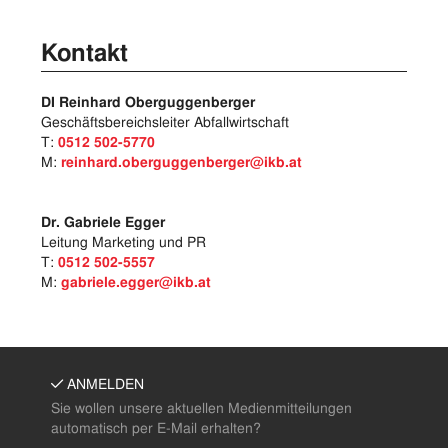
Kontakt
DI Reinhard Oberguggenberger
Geschäftsbereichsleiter Abfallwirtschaft
T:
0512 502-5770
M:
reinhard.oberguggenberger@ikb.at
Dr. Gabriele Egger
Leitung Marketing und PR
T:
0512 502-5557
M:
gabriele.egger@ikb.at
ANMELDEN
Sie wollen unsere aktuellen Medienmitteilungen
automatisch per E-Mail erhalten?