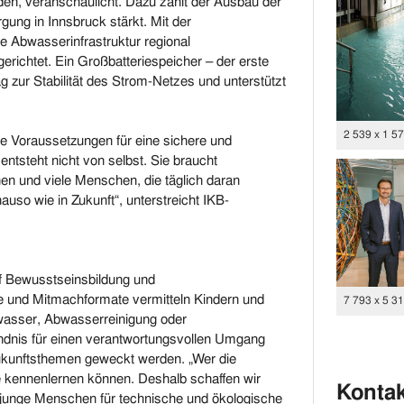
n, veranschaulicht. Dazu zählt der Ausbau der
gung in Innsbruck stärkt. Mit der
e Abwasserinfrastruktur regional
erichtet. Ein Großbatteriespeicher – der erste
rag zur Stabilität des Strom-Netzes und unterstützt
2 539 x 1 5
 die Voraussetzungen für eine sichere und
entsteht nicht von selbst. Sie braucht
en und viele Menschen, die täglich daran
nauso wie in Zukunft“, unterstreicht IKB-
uf Bewusstseinsbildung und
te und Mitmachformate vermitteln Kindern und
7 793 x 5 3
kwasser, Abwasserreinigung oder
tändnis für einen verantwortungsvollen Umgang
Zukunftsthemen geweckt werden. „Wer die
te kennenlernen können. Deshalb schaffen wir
Kontak
 junge Menschen für technische und ökologische