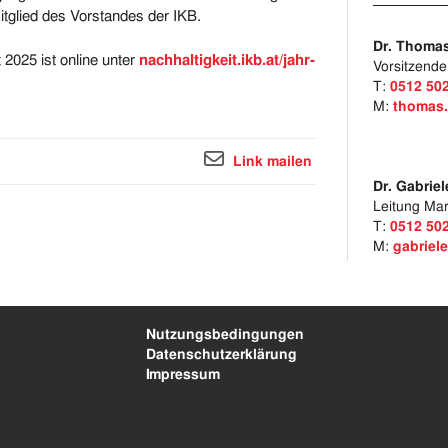
itglied des Vorstandes der IKB.
Dr. Thomas
 2025 ist online unter
nachhaltigkeit.ikb.at/jahr-
Vorsitzende
T:
0512 50
M:
thomas.
Link mailen
Dr. Gabrie
Leitung Ma
T:
0512 50
M:
gabriel
Nutzungsbedingungen
Datenschutzerklärung
Impressum