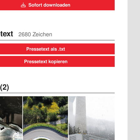
Sofort downloaden
text
2680 Zeichen
Pressetext als .txt
Pressetext kopieren
(2)