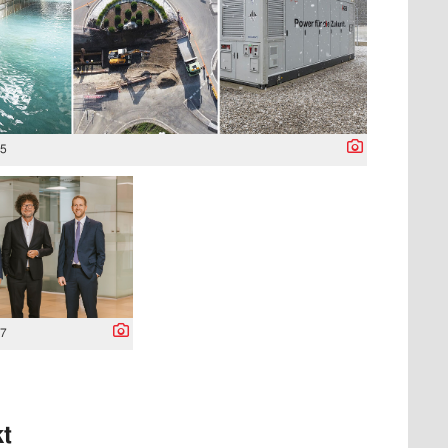
75
17
t