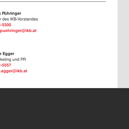
 Pühringer
r des IKB-Vorstandes
2-5300
puehringer@ikb.at
le Egger
rketing und PR
2-5557
e.egger@ikb.at