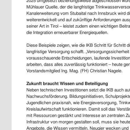
2025 umgesetzt beziehungsweise abgeschlossen wurde
Mühlauer Quelle, der die langfristige Trinkwasserversor
Kanalerweiterung vom Stubaital nach Innsbruck wird di
weiterentwickelt und auf zukünftige Anforderungen ausg
seiner Art in Tirol – leistet zudem einen wichtigen Beit
die Integration erneuerbarer Energiequellen.
Diese Beispiele zeigen, wie die IKB Schritt für Schritt
langfristige Versorgung schafft. „Versorgungssicherheit 
vorausschauende Entscheidungen, laufende Investition
arbeiten, dass alles zuverlässig funktioniert – heute ge
Vorstandsmitglied Ing. Mag. (FH) Christian Nagele.
Zukunft braucht Wissen und Beteiligung
Neben technischen Investitionen setzt die IKB auch a
Nachwuchsförderung. Bildungsinitiativen, Schulprojek
Jugendlichen praxisnah, wie Energieversorgung, Trin
Kreislaufwirtschaft funktionieren. Damit soll das Vers
mit Ressourcen gestärkt und Interesse an zentralen 
Infrastruktur von morgen gestalten soll, muss sie heu
Angebote, die Wissen vermitteln, Neugier wecken und