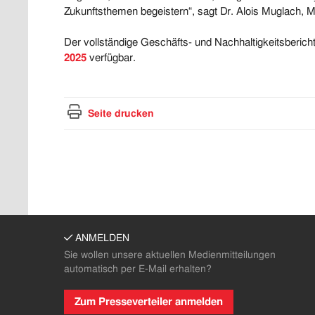
Zukunftsthemen begeistern“, sagt Dr. Alois Muglach, M
Der vollständige Geschäfts- und Nachhaltigkeitsbericht
2025
verfügbar.
Seite drucken
ANMELDEN
Sie wollen unsere aktuellen Medienmitteilungen
automatisch per E-Mail erhalten?
Zum Presseverteiler anmelden