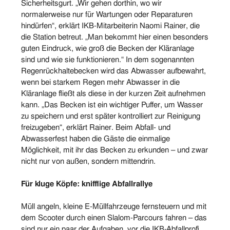
Sicherheitsgurt. „Wir gehen dorthin, wo wir
normalerweise nur für Wartungen oder Reparaturen
hindürfen“, erklärt IKB-Mitarbeiterin Naomi Rainer, die
die Station betreut. „Man bekommt hier einen besonders
guten Eindruck, wie groß die Becken der Kläranlage
sind und wie sie funktionieren.“ In dem sogenannten
Regenrückhaltebecken wird das Abwasser aufbewahrt,
wenn bei starkem Regen mehr Abwasser in die
Kläranlage fließt als diese in der kurzen Zeit aufnehmen
kann. „Das Becken ist ein wichtiger Puffer, um Wasser
zu speichern und erst später kontrolliert zur Reinigung
freizugeben“, erklärt Rainer. Beim Abfall- und
Abwasserfest haben die Gäste die einmalige
Möglichkeit, mit ihr das Becken zu erkunden – und zwar
nicht nur von außen, sondern mittendrin.
Für kluge Köpfe: knifflige Abfallrallye
Müll angeln, kleine E-Müllfahrzeuge fernsteuern und mit
dem Scooter durch einen Slalom-Parcours fahren – das
sind nur ein paar der Aufgaben, vor die IKB-Abfallprofi