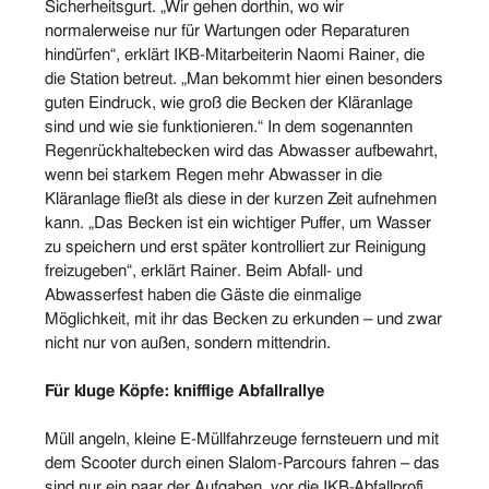
Sicherheitsgurt. „Wir gehen dorthin, wo wir
normalerweise nur für Wartungen oder Reparaturen
hindürfen“, erklärt IKB-Mitarbeiterin Naomi Rainer, die
die Station betreut. „Man bekommt hier einen besonders
guten Eindruck, wie groß die Becken der Kläranlage
sind und wie sie funktionieren.“ In dem sogenannten
Regenrückhaltebecken wird das Abwasser aufbewahrt,
wenn bei starkem Regen mehr Abwasser in die
Kläranlage fließt als diese in der kurzen Zeit aufnehmen
kann. „Das Becken ist ein wichtiger Puffer, um Wasser
zu speichern und erst später kontrolliert zur Reinigung
freizugeben“, erklärt Rainer. Beim Abfall- und
Abwasserfest haben die Gäste die einmalige
Möglichkeit, mit ihr das Becken zu erkunden – und zwar
nicht nur von außen, sondern mittendrin.
Für kluge Köpfe: knifflige Abfallrallye
Müll angeln, kleine E-Müllfahrzeuge fernsteuern und mit
dem Scooter durch einen Slalom-Parcours fahren – das
sind nur ein paar der Aufgaben, vor die IKB-Abfallprofi