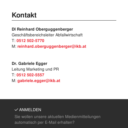
Kontakt
DI Reinhard Oberguggenberger
Geschäftsbereichsleiter Abfallwirtschaft
T:
0512 502-5770
M:
reinhard.oberguggenberger@ikb.at
Dr. Gabriele Egger
Leitung Marketing und PR
T:
0512 502-5557
M:
gabriele.egger@ikb.at
ANMELDEN
Sie wollen unsere aktuellen Medienmitteilungen
automatisch per E-Mail erhalten?