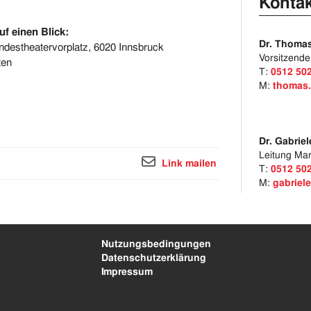
Kontak
f einen Blick:
Dr. Thomas
andestheatervorplatz, 6020 Innsbruck
Vorsitzende
ten
T:
0512 50
M:
thomas.
Dr. Gabrie
Leitung Ma
Link mailen
T:
0512 50
M:
gabriel
Nutzungsbedingungen
Datenschutzerklärung
Impressum