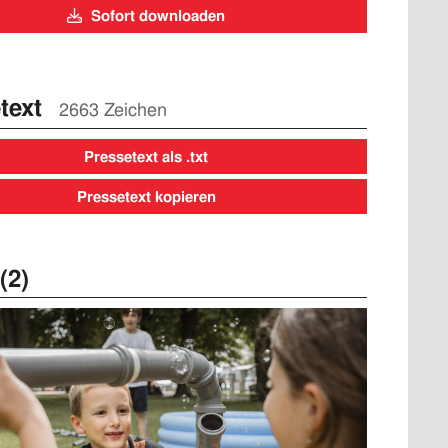
Sofort downloaden
text
2663 Zeichen
Pressetext als .txt
Pressetext kopieren
(2)