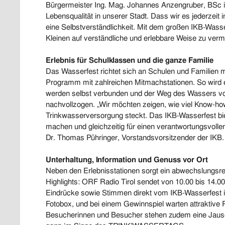
Bürgermeister Ing. Mag. Johannes Anzengruber, BSc ist
Lebensqualität in unserer Stadt. Dass wir es jederzeit i
eine Selbstverständlichkeit. Mit dem großen IKB-Wass
Kleinen auf verständliche und erlebbare Weise zu vermi
Erlebnis für Schulklassen und die ganze Familie
Das Wasserfest richtet sich an Schulen und Familien m
Programm mit zahlreichen Mitmachstationen. So wird 
werden selbst verbunden und der Weg des Wassers 
nachvollzogen. „Wir möchten zeigen, wie viel Know-how
Trinkwasserversorgung steckt. Das IKB-Wasserfest biete
machen und gleichzeitig für einen verantwortungsvollen
Dr. Thomas Pühringer, Vorstandsvorsitzender der IKB.
Unterhaltung, Information und Genuss vor Ort
Neben den Erlebnisstationen sorgt ein abwechslungs
Highlights: ORF Radio Tirol sendet von 10.00 bis 14.00
Eindrücke sowie Stimmen direkt vom IKB-Wasserfest in
Fotobox, und bei einem Gewinnspiel warten attraktive P
Besucherinnen und Besucher stehen zudem eine Jause 