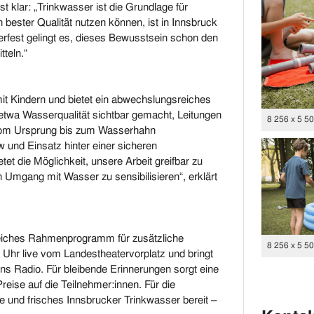
 klar: „Trinkwasser ist die Grundlage für
n bester Qualität nutzen können, ist in Innsbruck
erfest gelingt es, dieses Bewusstsein schon den
tteln.“
it Kindern und bietet ein abwechslungsreiches
etwa Wasserqualität sichtbar gemacht, Leitungen
8 256 x 5 5
vom Ursprung bis zum Wasserhahn
 und Einsatz hinter einer sicheren
t die Möglichkeit, unsere Arbeit greifbar zu
 Umgang mit Wasser zu sensibilisieren“, erklärt
reiches Rahmenprogramm für zusätzliche
8 256 x 5 5
 Uhr live vom Landestheatervorplatz und bringt
s Radio. Für bleibende Erinnerungen sorgt eine
reise auf die Teilnehmer:innen. Für die
und frisches Innsbrucker Trinkwasser bereit –