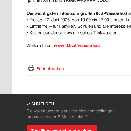
ganz im Sinne des TRINK’WASSERTAGS.
Die wichtigsten Infos zum großen IKB-Wasserfest au
• Freitag, 12. Juni 2026, von 10.00 bis 17.00 Uhr am L
• Eintritt frei – für Familien, Schulen und alle Interessier
• Kostenlose Jause sowie frisches Trinkwasser
Weitere Infos:
www.ikb.at/wasserfest
Seite drucken
ANMELDEN
Sie wollen unsere aktuellen Medienmitteilungen
automatisch per E-Mail erhalten?
Zum Presseverteiler anmelden