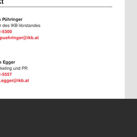
t
 Pühringer
r des IKB-Vorstandes
2-5300
puehringer@ikb.at
le Egger
rketing und PR
2-5557
e.egger@ikb.at