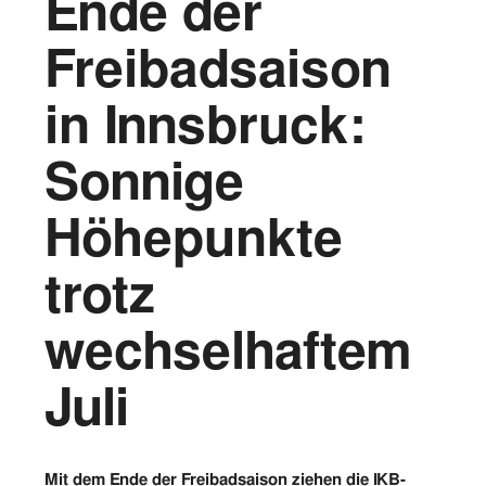
Ende der
Vorstand
Freibadsaison
Logos
in Innsbruck:
Bilder
Sonnige
Kontakt
Höhepunkte
trotz
wechselhaftem
Juli
Mit dem Ende der Freibadsaison ziehen die IKB-