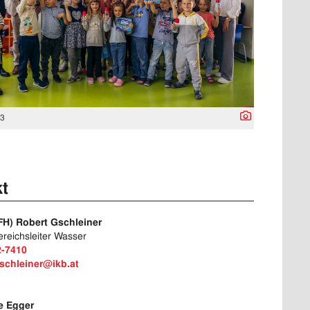
43
t
(FH) Robert Gschleiner
reichsleiter Wasser
2-7410
gschleiner@ikb.at
le Egger