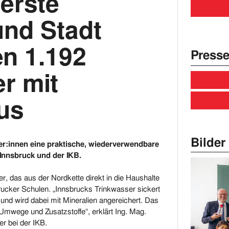
 erste
und Stadt
en 1.192
Presse
r mit
us
Bilder 
ler:innen eine praktische, wiederverwendbare
 Innsbruck und der IKB.
er, das aus der Nordkette direkt in die Haushalte
rucker Schulen. „Innsbrucks Trinkwasser sickert
und wird dabei mit Mineralien angereichert. Das
 Umwege und Zusatzstoffe“, erklärt Ing. Mag.
r bei der IKB.