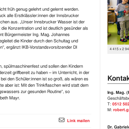
icht früh genug gelehrt und gelernt werden.
ck alle Erstklässler:innen der Innsbrucker
chen aus. „Unser Innsbrucker Wasser ist der
 die Konzentration und ist deutlich gesünder als
tont Bürgermeister Ing. Mag. Johannes
leitet die Kinder durch den Schultag und
en“, ergänzt IKB-Vorstandsvorsitzender DI
4 415 x 2 9
, spülmaschinenfest und sollen den Kindern
eit griffbereit zu haben – im Unterricht, in der
Kontak
bei den Schüler:innen ist so groß, als wären es
 aber ist: Mit den Trinkflaschen wird statt dem
tungswassers zur gesunden Routine“, so
Ing. Mag. 
abeth Mayr.
Geschäftsbe
T:
0512 50
M:
robert.
Link mailen
Dr. Gabrie