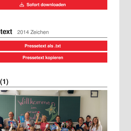
Sofort downloaden
text
2014 Zeichen
Pressetext als .txt
Pressetext kopieren
(1)