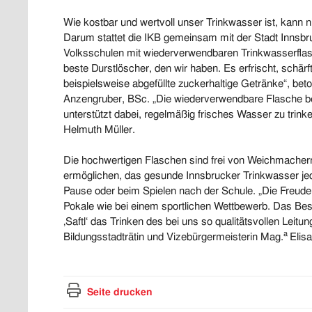
Wie kostbar und wertvoll unser Trinkwasser ist, kann n
Darum stattet die IKB gemeinsam mit der Stadt Innsbru
Volksschulen mit wiederverwendbaren Trinkwasserflas
beste Durstlöscher, den wir haben. Es erfrischt, schärft
beispielsweise abgefüllte zuckerhaltige Getränke“, be
Anzengruber, BSc. „Die wiederverwendbare Flasche beg
unterstützt dabei, regelmäßig frisches Wasser zu trink
Helmuth Müller.
Die hochwertigen Flaschen sind frei von Weichmachern
ermöglichen, das gesunde Innsbrucker Trinkwasser jederz
Pause oder beim Spielen nach der Schule. „Die Freude 
Pokale wie bei einem sportlichen Wettbewerb. Das Beste
‚Saftl‘ das Trinken des bei uns so qualitätsvollen Lei
a
Bildungsstadträtin und Vizebürgermeisterin Mag.
Elis
Seite drucken