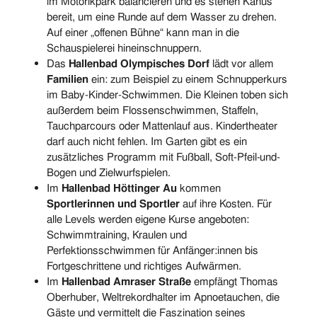
im Motorikpark balancieren und es stehen Kanus
bereit, um eine Runde auf dem Wasser zu drehen.
Auf einer „offenen Bühne“ kann man in die
Schauspielerei hineinschnuppern.
Das
Hallenbad Olympisches Dorf
lädt vor allem
Familien
ein: zum Beispiel zu einem Schnupperkurs
im Baby-Kinder-Schwimmen. Die Kleinen toben sich
außerdem beim Flossenschwimmen, Staffeln,
Tauchparcours oder Mattenlauf aus. Kindertheater
darf auch nicht fehlen. Im Garten gibt es ein
zusätzliches Programm mit Fußball, Soft-Pfeil-und-
Bogen und Zielwurfspielen.
Im
Hallenbad Höttinger Au
kommen
Sportlerinnen und Sportler
auf ihre Kosten. Für
alle Levels werden eigene Kurse angeboten:
Schwimmtraining, Kraulen und
Perfektionsschwimmen für Anfänger:innen bis
Fortgeschrittene und richtiges Aufwärmen.
Im
Hallenbad Amraser Straße
empfängt Thomas
Oberhuber, Weltrekordhalter im Apnoetauchen, die
Gäste und vermittelt die Faszination seines