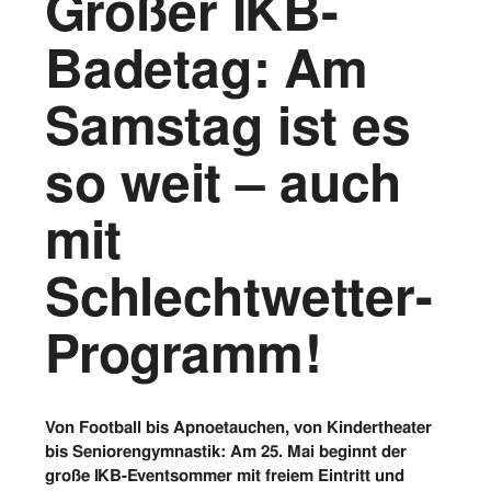
Großer IKB-
Vorstand
Badetag: Am
Logos
Samstag ist es
Bilder
so weit – auch
Kontakt
mit
Schlechtwetter-
Programm!
Von Football bis Apnoetauchen, von Kindertheater
bis Seniorengymnastik: Am 25. Mai beginnt der
große IKB-Eventsommer mit freiem Eintritt und