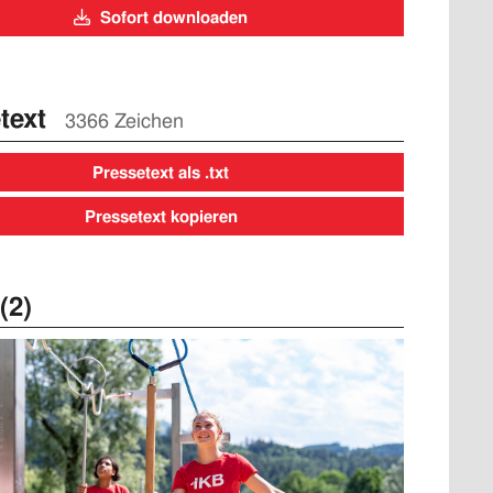
Sofort downloaden
text
3366 Zeichen
Pressetext als .txt
Pressetext kopieren
(2)