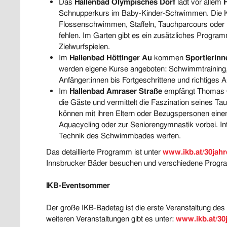
Das
Hallenbad Olympisches Dorf
lädt vor allem
Schnupperkurs im Baby-Kinder-Schwimmen. Die K
Flossenschwimmen, Staffeln, Tauchparcours oder Ma
fehlen. Im Garten gibt es ein zusätzliches Program
Zielwurfspielen.
Im
Hallenbad Höttinger Au
kommen
Sportlerinn
werden eigene Kurse angeboten: Schwimmtraining,
Anfänger:innen bis Fortgeschrittene und richtiges
Im
Hallenbad Amraser Straße
empfängt Thomas O
die Gäste und vermittelt die Faszination seines 
können mit ihren Eltern oder Bezugspersonen ein
Aquacycling oder zur Seniorengymnastik vorbei. Inte
Technik des Schwimmbades werfen.
Das detaillierte Programm ist unter
www.ikb.at/30jahr
Innsbrucker Bäder besuchen und verschiedene Progr
IKB-Eventsommer
Der große IKB-Badetag ist die erste Veranstaltung des
weiteren Veranstaltungen gibt es unter:
www.ikb.at/30