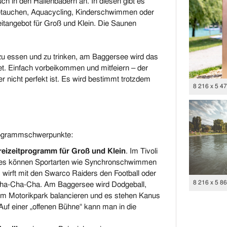
uch in den Hallenbädern an. In diesen gibt es
netauchen, Aquacycling, Kinderschwimmen oder
itangebot für Groß und Klein. Die Saunen
zu essen und zu trinken, am Baggersee wird das
et. Einfach vorbeikommen und mitfeiern – der
 nicht perfekt ist. Es wird bestimmt trotzdem
8 216 x 5 4
Programmschwerpunkte:
reizeitprogramm für Groß und Klein
. Im Tivoli
d es können Sportarten wie Synchronschwimmen
wirft mit den Swarco Raiders den Football oder
8 216 x 5 8
n Cha-Cha-Cha. Am Baggersee wird Dodgeball,
im Motorikpark balancieren und es stehen Kanus
uf einer „offenen Bühne“ kann man in die