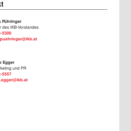
t
 Pühringer
r des IKB-Vorstandes
2-5300
puehringer@ikb.at
le Egger
rketing und PR
2-5557
e.egger@ikb.at