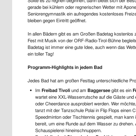
Sollte es zu regnen beginnen, dann bietet sich der Bes
gerade bei kühlem oder regnerischen Wetter mit Apo
Seniorengymnastik ein aufregendes kostenloses Freize
bleiben gegen Eintritt geöffnet.
In allen Bädern gibt es am Großen Badetag kostenlos 
Fest mit Musik von der ORF-Radio-Tirol-Bühne begleit
Badetag ist immer eine gute Idee, auch wenn das Wetter
ein toller Tag!
Programm-Highlights in jedem Bad
Jedes Bad hat am großen Festtag unterschiedliche 
Im
Freibad Tivoli
und am
Baggersee
gibt es ein
F
wartet eine XXL-Wasserrutsche auf die Gäste un
oder Cheerdance ausprobiert werden. Wer möchte, 
tanzt mit der Tanzschule Polai in Flip Flops eine
Speedminton oder Tischtennis gespielt, man kann 
bereit, um eine Runde auf dem Wasser zu drehen. A
Schauspielerei hineinschnuppern.