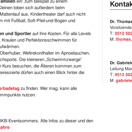
Familien
ein: zum Beispiel zu einem
Kontak
leinen toben sich außerdem beim
ttenlauf aus. Kindertheater darf auch nicht
m mit Fußball, Soft-Pfeil-und-Bogen und
Dr. Thomas
Vorsitzende
en und Sportler
auf ihre Kosten. Für alle Levels
T:
0512 50
M:
thomas.
 Kraulen und Perfektionsschwimmen für
 Aufwärmen.
berhuber, Weltrekordhalter im Apnoetauchen,
Tauchsports. Die kleineren „Schwimmzwerge“
Dr. Gabrie
en Kurs besuchen, die Älteren kommen zum
Leitung Ma
ressierte dürfen auch einen Blick hinter die
T:
0512 50
M:
gabriel
e/badetag
zu finden. Wer mag, kann alle
ammpunkte nutzen.
 IKB-Eventsommers. Alle Infos zu dieser und den
jahre