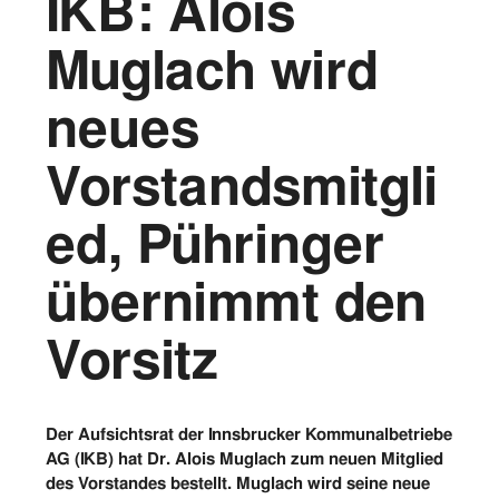
IKB: Alois
Vorstand
Muglach wird
Logos
neues
Bilder
Vorstandsmitgli
Kontakt
ed, Pühringer
übernimmt den
Vorsitz
Der Aufsichtsrat der Innsbrucker Kommunalbetriebe
AG (IKB) hat Dr. Alois Muglach zum neuen Mitglied
des Vorstandes bestellt. Muglach wird seine neue