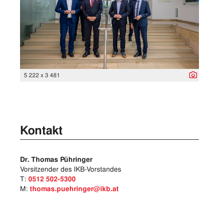
5 222 x 3 481
Kontakt
Dr. Thomas Pühringer
Vorsitzender des IKB-Vorstandes
T:
0512 502-5300
M:
thomas.puehringer@ikb.at