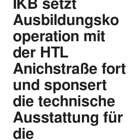
IKB setzt
Vorstand
Ausbildungsko
Logos
operation mit
Bilder
der HTL
Kontakt
Anichstraße fort
und sponsert
die technische
Ausstattung für
die