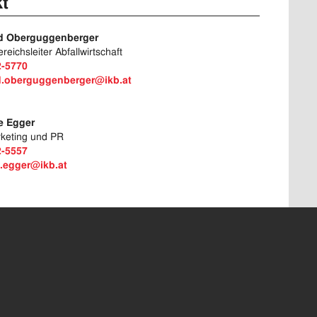
t
rd Oberguggenberger
eichsleiter Abfallwirtschaft
2-5770
d.oberguggenberger@ikb.at
le Egger
rketing und PR
2-5557
e.egger@ikb.at