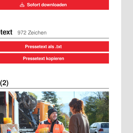
Sofort downloaden
text
972 Zeichen
Pressetext als .txt
Pressetext kopieren
(2)