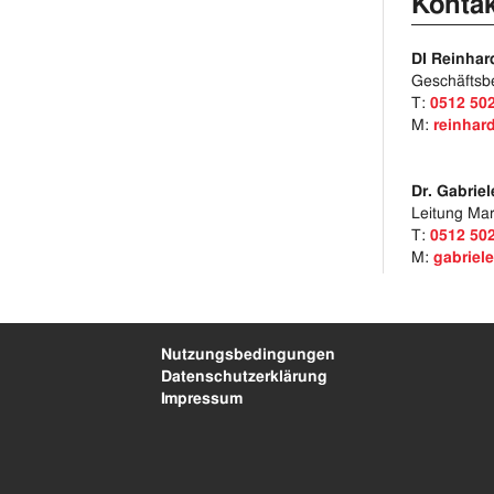
Kontak
DI Reinha
Geschäftsber
T:
0512 50
M:
reinhar
Dr. Gabrie
Leitung Ma
T:
0512 50
M:
gabriel
Nutzungsbedingungen
Datenschutzerklärung
Impressum