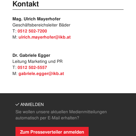
Kontakt
Mag. Ulrich Mayerhofer
Geschäftsbereichsleiter Bäder
T:
0512 502-7200
M:
ulrich.mayerhofer@ikb.at
Dr. Gabriele Egger
Leitung Marketing und PR
T:
0512 502-5557
M:
gabriele.egger@ikb.at
ANMELDEN
Sie wollen unsere aktuellen Medienmitteilungen
automatisch per E-Mail erhalten?
Zum Presseverteiler anmelden