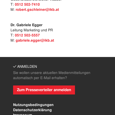
T:
0512 502-7410
M:
robert.gschleiner@ikb.at
Dr. Gabriele Egger
Leitung Marketing und PR
T:
0512 502-5557
M:
gabriele.egger@ikb.at
ANMELDEN
Sie wollen unsere aktuellen Medienmitteilungen
automatisch per E-Mail erhalten?
Zum Presseverteiler anmelden
Nutzungsbedingungen
Datenschutzerklärung
Impressum