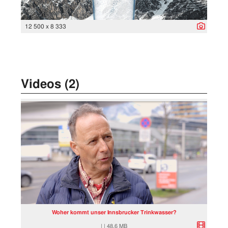
12 500 x 8 333
Videos (2)
Woher kommt unser Innsbrucker Trinkwasser?
|
|
48,6 MB