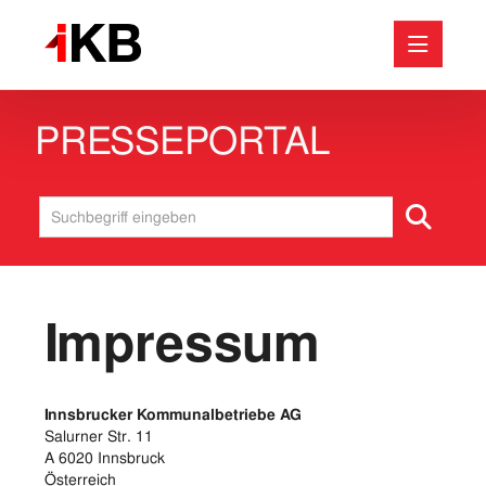
PRESSEPORTAL
Medieninformationen
Abfall
Energie
Bäder
Internet & IT
Impressum
Baustellen
Unternehmen
Wasser & Abwasser
Innsbrucker Kommunalbetriebe AG
Salurner Str. 11
A 6020 Innsbruck
Downloads
Österreich