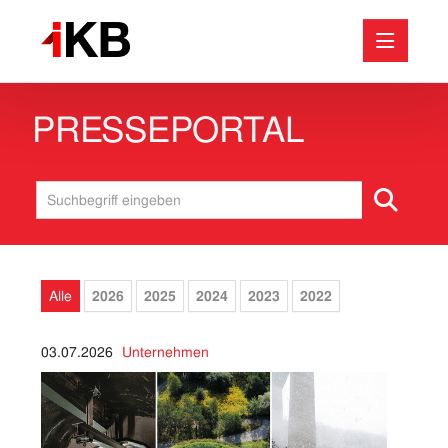
PRESSEPORTAL
Medieninformationen
Abfall
Energie
Bäder
Internet & IT
Alle
2026
2025
2024
2023
2022
Baustellen
Unternehmen
03.07.2026
Unternehmen
Wasser & Abwasser
Downloads