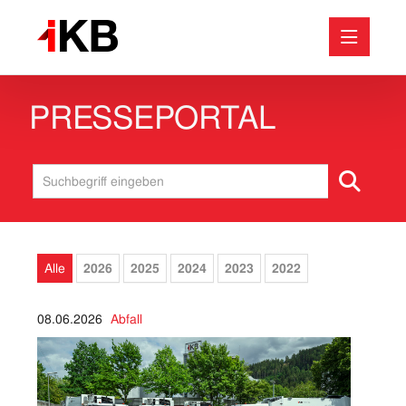
PRESSEPORTAL
Medieninformationen
Abfall
Energie
Bäder
Internet & IT
Alle
2026
2025
2024
2023
2022
Baustellen
Unternehmen
08.06.2026
Abfall
Wasser & Abwasser
Downloads