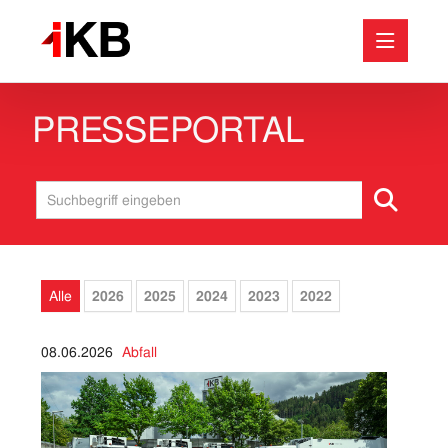
PRESSEPORTAL
Medieninformationen
Abfall
Energie
Bäder
Internet & IT
Alle
2026
2025
2024
2023
2022
Baustellen
Unternehmen
08.06.2026
Abfall
Wasser & Abwasser
Downloads